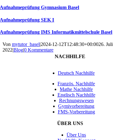
Aufnahmeprüfung Gymnasium Basel
Aufnahmeprüfung SEK I
Aufnahmeprüfung IMS Informatikmittelschule Basel
Von
mytutor_basel
|
2024-12-12T12:48:30+00:00
26. Juli
2022
|
Blog
|
0 Kommentare
NACHHILFE
Deutsch Nachhilfe
Französ. Nachhilfe
Mathe Nachhilfe
Englisch Nachhilfe
Rechnungswesen
Gymivorbereitung
FMS-Vorbereitung
ÜBER UNS
Über Uns