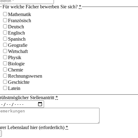
Für welche Fächer bewerben Sie sich?
*
Mathematik
Französisch
Deutsch
Englisch
Spanisch
Geografie
Wirtschaft
Physik
Biologie
Chemie
Rechnungswesen
Geschichte
Latein
rühstmöglicher Stellenantritt
*
hrer Lebenslauf hier (erforderlich)
*