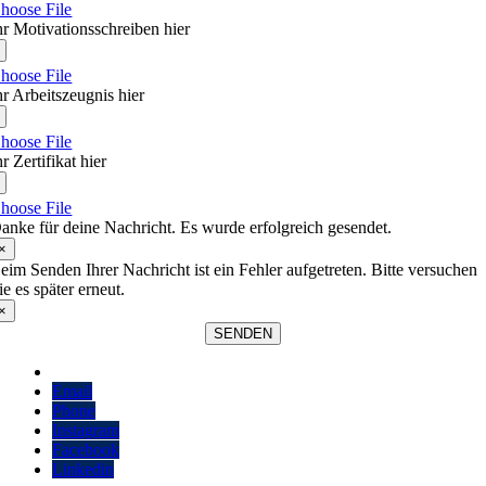
hoose File
hr Motivationsschreiben hier
hoose File
hr Arbeitszeugnis hier
hoose File
hr Zertifikat hier
hoose File
anke für deine Nachricht. Es wurde erfolgreich gesendet.
×
eim Senden Ihrer Nachricht ist ein Fehler aufgetreten. Bitte versuchen
ie es später erneut.
×
SENDEN
Email
Phone
Instagram
Facebook
Linkedin