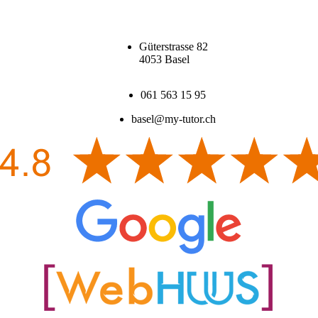
Güterstrasse 82
4053 Basel
061 563 15 95
basel@my-tutor.ch