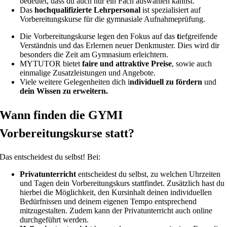
bedeutet, dass du auch nur ein Fach auswählen kannst.
Das
hochqualifizierte Lehrpersonal
ist spezialisiert auf
Vorbereitungskurse für die gymnasiale Aufnahmeprüfung.
Die Vorbereitungskurse legen den Fokus auf das
t
iefgreifende
Verständnis und das Erlernen neuer Denkmuster. Dies wird dir
besonders die Zeit am Gymnasium erleichtern.
MYTUTOR bietet
faire und attraktive Preise
, sowie auch
einmalige Zusatzleistungen und Angebote.
Viele weitere Gelegenheiten dich i
ndividuell zu fördern
und
dein Wissen zu erweitern.
Wann finden die GYMI
Vorbereitungskurse statt?
Das entscheidest du selbst! Bei:
Privatunterricht
entscheidest du selbst, zu welchen Uhrzeiten
und Tagen dein Vorbereitungskurs stattfindet. Zusätzlich hast du
hierbei die Möglichkeit, den Kursinhalt deinen individuellen
Bedürfnissen und deinem eigenen Tempo entsprechend
mitzugestalten. Zudem kann der Privatunterricht auch online
durchgeführt werden.