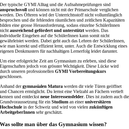
Der typische GYMI Alltag und die Aufnahmeprüfungen sind
anspruchsvoll
und können nicht mit der Primarschule verglichen
werden. Des Öfteren wird der Unterrichtsstoff nicht vollumfänglich
besprochen und die fehlenden räumlichen und zeitlichen Kapazitäten
bilden eine grosse Herausforderung, sodass einzelne SchülerInnen
nicht
ausreichend gefördert und unterstützt
werden. Das
individuelle Eingehen auf die SchülerInnen kann somit nicht
gewährleistet werden. Dabei geht auch das Lehren der SchülerInnen,
wie man korrekt und effizient lernt, unter. Auch die Entwicklung eines
eigenen Denkmusters für nachhaltigen Lernerfolg leidet darunter.
Um eine erfolgreiche Zeit am Gymnasium zu erleben, sind diese
Eigenschaften jedoch von grösster Wichtigkeit. Diese Lücke wird
durch unseren professionellen
GYMI Vorbereitungskurs
geschlossen.
Anhand der
gymnasialen Matura
werden dir viele Türen geöffnet
und Chancen ermöglicht. Du lernst eine Vielzahl an Fächern vertieft
kennen und entdeckst
neue Interessensfelder
. Dies ist zudem auch di
Grundvoraussetzung für ein
Studium
an einer
universitären
Hochschule
in der Schweiz und wird von vielen
zukünftigen
ArbeitgeberInnen
sehr geschätzt.
Was sollte man über das Gymnasium wissen?