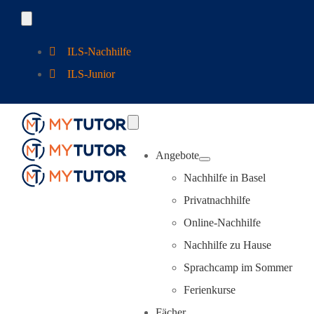
Zum
Toggle
Navigation
Inhalt
ILS-Nachhilfe
springen
ILS-Junior
Toggle
Navigation
Angebote
Nachhilfe in Basel
Privatnachhilfe
Online-Nachhilfe
Nachhilfe zu Hause
Sprachcamp im Sommer
Ferienkurse
Fächer