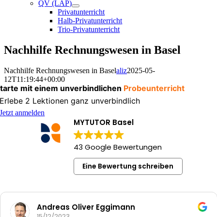
QV (LAP)
Privatunterricht
Halb-Privatunterricht
Trio-Privatunterricht
Nachhilfe Rechnungswesen in Basel
Nachhilfe Rechnungswesen in Basel
aliz
2025-05-
12T11:19:44+00:00
tarte mit einem unverbindlichen
Probeunterricht
Erlebe 2 Lektionen ganz unverbindlich
Jetzt anmelden
MYTUTOR Basel
43 Google Bewertungen
Eine Bewertung schreiben
Andreas Oliver Eggimann
15/12/2023