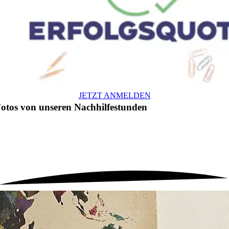
JETZT ANMELDEN
otos von unseren
Nachhilfestunden