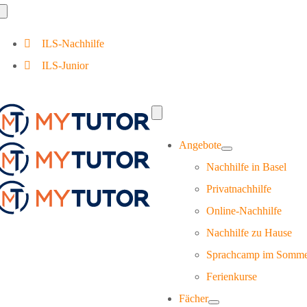
Zum
Toggle
Navigation
Inhalt
ILS-Nachhilfe
springen
ILS-Junior
Toggle
Navigation
Angebote
Nachhilfe in Basel
Privatnachhilfe
Online-Nachhilfe
Nachhilfe zu Hause
Sprachcamp im Somm
Ferienkurse
Fächer